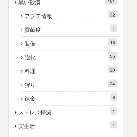
181
黒い砂漠
32
アプデ情報
1
貢献度
18
装備
35
強化
20
料理
24
狩り
8
錬金
1
ストレス軽減
1
実生活