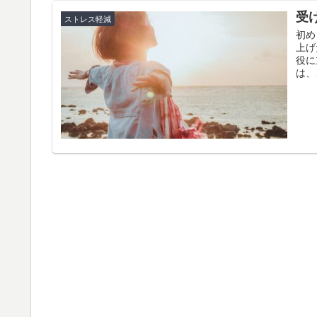
受
ストレス軽減
初め
上げ
役に
は、