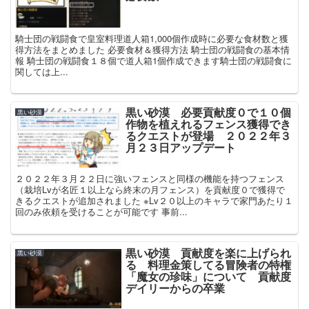
騎士団の戦闘食で皇室料理道人箱1,000個作成時に必要な食材数と獲
得方法をまとめました 必要食材＆獲得方法 騎士団の戦闘食の基本情
報 騎士団の戦闘食１８個で道人箱1個作成できます騎士団の戦闘食に
関しては上...
黒い砂漠 必要貢献度０で１０個
黒い砂漠
作物を植えれるフェンス獲得でき
るクエストが登場 ２０２２年３
月２３日アップデート
２０２２年３月２２日に強いフェンスと同様の機能を持つフェンス
（栽培Lvが名匠１以上なら終末の月フェンス）を貢献度０で獲得で
きるクエストが追加されました ※Lv２０以上のキャラで家門あたり１
回のみ依頼を受けることが可能です 事前...
黒い砂漠 貢献度を楽に上げられ
黒い砂漠
る 料理金策してる冒険者の特権
「魔女の珍味」について 貢献度
デイリーからの卒業