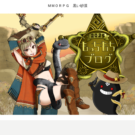
ＭＭＯＲＰＧ 黒い砂漠