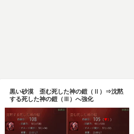
黒い砂漠 歪む死した神の鎧（Ⅱ）⇒沈黙
する死した神の鎧（Ⅲ）へ強化