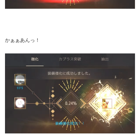
かぁぁあんっ！