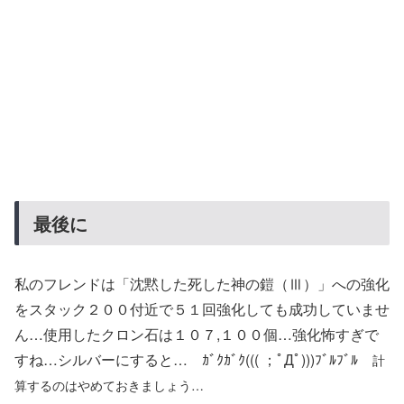
最後に
私のフレンドは「沈黙した死した神の鎧（Ⅲ）」への強化
をスタック２００付近で５１回強化しても成功していませ
ん…使用したクロン石は１０７,１００個…強化怖すぎで
すね…シルバーにすると… ｶﾞｸｶﾞｸ((( ；ﾟДﾟ)))ﾌﾞﾙﾌﾞﾙ
計
算するのはやめておきましょう…