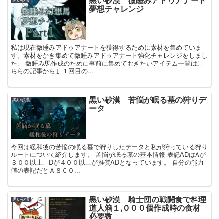
黒い砂漠 微睡みアドゥアナート
黒い砂漠
夢想チャレンジ
私は現在微睡みアドゥアナートを獲得するために素材を集めていま
す。素材をかき集めて微睡みアドゥアナート強化チャレンジをしまし
た。 微睡み馬作成のために事前に集めておきたいアイテム一覧はこ
ちらの記事から↓ １回目の...
黒い砂漠 苦悩が眠る墓の狩りデ
黒い砂漠
ータ
今回は緩和後の苦悩の眠る墓で狩りしたデータと私が狩っている狩り
ルートについて紹介します。 苦悩が眠る墓の基本情報 表記ADはAが
３００以上、Dが４００以上が推奨ADとなっています。 自分の能力
値の表記だとＡ８００...
黒い砂漠 騎士団の戦闘食で料理
黒い砂漠
道人箱１,０００個作成時の食材
必要数