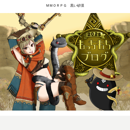
ＭＭＯＲＰＧ 黒い砂漠