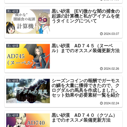
黒い砂漠 [EV]微かな闇の捕食の
黒い砂漠
起源の計算機と私がアイテムを使
うタイミングについて
2024.03.07
黒い砂漠 AD７４５（ヌーベ
黒い砂漠
ル）までのオススメ装備更新方法
2024.02.26
シーズンコインの報酬でガーモス
黒い砂漠
の鱗を大量に獲得できたので、ク
ログダルの馬具を作成しました。
セット効果や必要素材一覧を紹介
2024.02.24
黒い砂漠 AD７４０（クツム）
黒い砂漠
までのオススメ装備更新方法