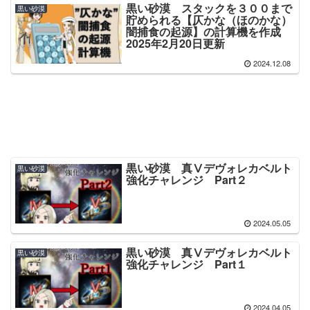
黒い砂漠 スタックを３００まで
黒い砂漠
貯められる【仄かな（ほのかな）
闇捕食の起源】の計算機を作成
2025年2月20日更新
2024.12.08
黒い砂漠 真Ⅴデヴォレカベルト
黒い砂漠
強化チャレンジ Part２
2024.05.05
黒い砂漠 真Ⅴデヴォレカベルト
黒い砂漠
強化チャレンジ Part１
2024.04.05