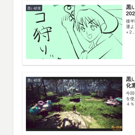
黒
黒い砂漠
2
後半
運よ
+２
黒
黒い砂漠
化
今回
を使
４％