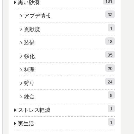
181
黒い砂漠
32
アプデ情報
1
貢献度
18
装備
35
強化
20
料理
24
狩り
8
錬金
1
ストレス軽減
1
実生活