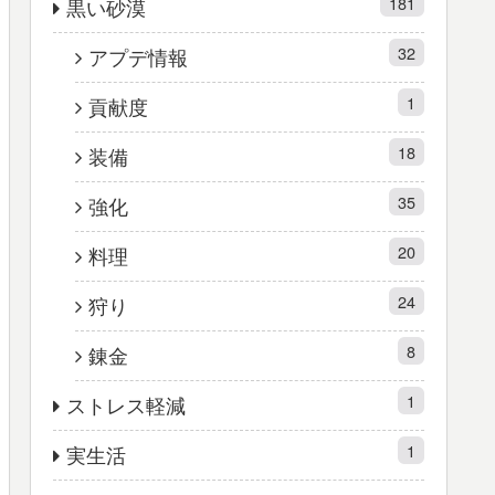
181
黒い砂漠
32
アプデ情報
1
貢献度
18
装備
35
強化
20
料理
24
狩り
8
錬金
1
ストレス軽減
1
実生活