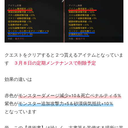
クエストをクリアすると２つ貰えるアイテムとなっていま
す
３月８日の定期メンテナンスで削除予定
効果の違いは
赤色が
モンスターダメージ減少+10＆死亡ペナルティ-5％
紫色が
モンスター追加攻撃力+5＆砂漠病気抵抗+10％
となっています
尚、この【道術書】は珍しく、古書等を装備する場所に装