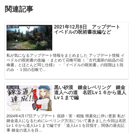
関連記事
2021年12月8日 アップデート
黒い砂漠
イベドルの呪術書改編など
私が気になるアップデート情報をまとめました アップデート情報 イ
ベドルの呪術書の改編 ・まとめて召喚可能（「古代遺跡の結晶の召
喚書」とほとんど同じ仕様） ・「イベドルの呪術書」の段階は１段
のみ ・１回の召喚で...
黒い砂漠 錬金レベリング 錬金
黒い砂漠
道人への道 名匠Lv１６から道人
Lv１まで編
2024年4月17日アップデート 痕跡・実・精髄 簡素化に伴い更新 私が
錬金道人になるためにレベリング方法について書きました今回は名匠
Lv１６から道人Lv１まで編です 「道人Lv１を目指す」関係の過去記
事 錬金の道人を目...