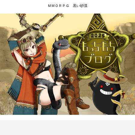
ＭＭＯＲＰＧ 黒い砂漠