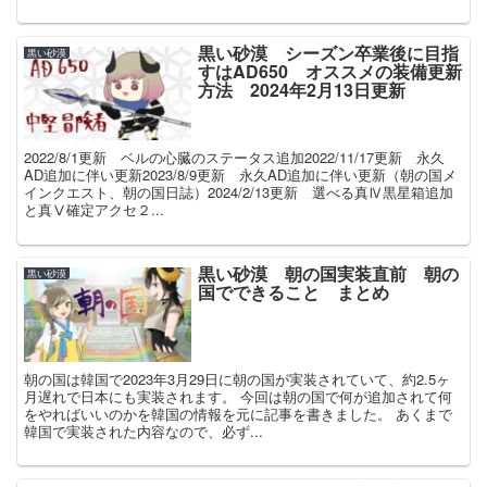
黒い砂漠 シーズン卒業後に目指
黒い砂漠
すはAD650 オススメの装備更新
方法 2024年2月13日更新
2022/8/1更新 ベルの心臓のステータス追加2022/11/17更新 永久
AD追加に伴い更新2023/8/9更新 永久AD追加に伴い更新（朝の国メ
インクエスト、朝の国日誌）2024/2/13更新 選べる真Ⅳ黒星箱追加
と真Ⅴ確定アクセ２...
黒い砂漠 朝の国実装直前 朝の
黒い砂漠
国でできること まとめ
朝の国は韓国で2023年3月29日に朝の国が実装されていて、約2.5ヶ
月遅れで日本にも実装されます。 今回は朝の国で何が追加されて何
をやればいいのかを韓国の情報を元に記事を書きました。 あくまで
韓国で実装された内容なので、必ず...