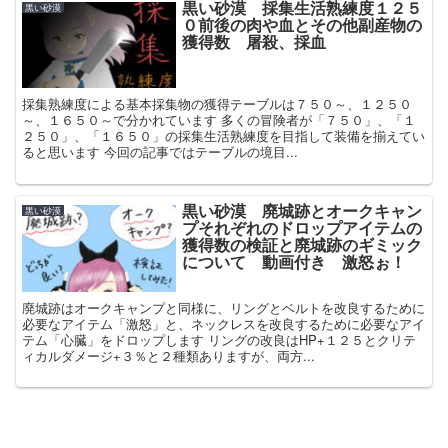
黒い砂漠 採集生活熟練度１２５
黒い砂漠
０前後の肉や血とその他副産物の
獲得数 屠殺、採血
採集熟練度による基本採集物の獲得テーブルは７５０～、１２５０
～、１６５０～で分かれています 多くの冒険者が「７５０」、「１
２５０」、「１６５０」の採集生活熟練度を目指して装備を揃えてい
ると思います 今回の記事ではテーブルの境目...
黒い砂漠 廃城跡とオークキャン
黒い砂漠
プそれぞれのドロップアイテムの
獲得数の検証と廃城跡のギミック
について 動画付き 激怒ぉ！
廃城跡はオークキャンプと同様に、リングとベルトを改良するために
必要なアイテム「激怒」と、ネックレスを改良するために必要なアイ
テム「心臓」をドロップします リングの改良はHP+１２５とクリテ
ィカルダメージ+３％と２種類ありますが、両方...